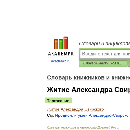
Словари и энциклоп
academic.ru
Словарь книжников и книжности Древней Руси
Словарь книжников и книжн
Житие Александра Сви
Толкование
Житие
Александра
Свирского
См
.
Иродион
,
игумен
Александро
-
Свирско
Словарь
книжников
и
книжности
Древней
Руси
.