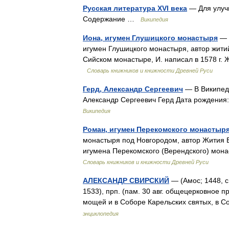
Русская литература XVI века
— Для улучш
Содержание …
Википедия
Иона, игумен Глушицкого монастыря
— И
игумен Глушицкого монастыря, автор житий
Сийском монастыре, И. написал в 1578 г
Словарь книжников и книжности Древней Руси
Герд, Александр Сергеевич
— В Википеди
Александр Сергеевич Герд Дата рождения:
Википедия
Роман, игумен Перекомского монастыр
монастыря под Новгородом, автор Жития Е
игумена Перекомского (Верендского) мон
Словарь книжников и книжности Древней Руси
АЛЕКСАНДР СВИРСКИЙ
— (Амос; 1448, с
1533), прп. (пам. 30 авг. общецерковное 
мощей и в Соборе Карельских святых, в 
энциклопедия