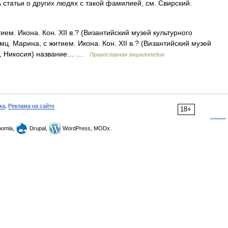
статьи о других людях с такой фамилией, см. Свирский.
ем. Икона. Кон. XII в.? (Византийский музей культурного
ц. Марина, с житием. Икона. Кон. XII в.? (Византийский музей
са, Никосия) название… …
Православная энциклопедия
ка
,
Реклама на сайте
18+
omla,
Drupal,
WordPress, MODx.