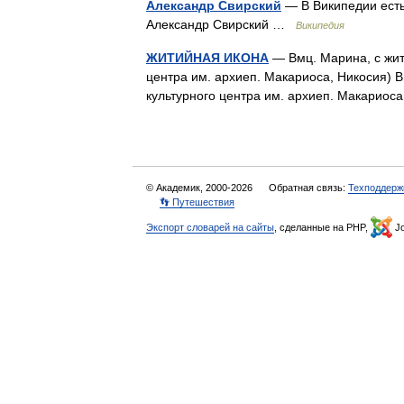
Александр Свирский
— В Википедии есть 
Александр Свирский …
Википедия
ЖИТИЙНАЯ ИКОНА
— Вмц. Марина, с жити
центра им. архиеп. Макариоса, Никосия) Вм
культурного центра им. архиеп. Макарио
© Академик, 2000-2026
Обратная связь:
Техподдерж
👣 Путешествия
Экспорт словарей на сайты
, сделанные на PHP,
Jo