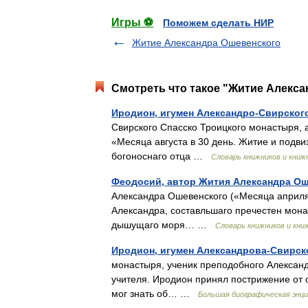
Игры ⚽
Поможем сделать НИР
Житие Александра Ошевенского
Смотреть что такое "Житие Алекса
Иродион, игумен Александро-Свирског
Свирского Спасско Троицкого монастыря, 
«Месяца августа в 30 день. Житие и подви
богоноснаго отца …
Словарь книжников и книж
Феодосий, автор Жития Александра О
Александра Ошевенского («Месяца априля 
Александра, составльшаго пречестен мона
дышущаго моря… …
Словарь книжников и кни
Иродион, игумен Александрова-Свирск
монастыря, ученик преподобного Александра
учителя. Иродион принял пострижение от 
мог знать об… …
Большая биографическая энци