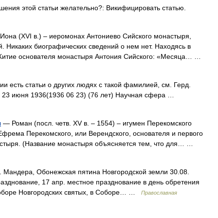
ения этой статьи желательно?: Викифицировать статью.
она (XVI в.) – иеромонах Антониево Сийского монастыря,
. Никаких биографических сведений о нем нет. Находясь в
. Житие основателя монастыря Антония Сийского: «Месяца… …
и есть статьи о других людях с такой фамилией, см. Герд.
 23 июня 1936(1936 06 23) (76 лет) Научная сфера …
я
— Роман (посл. четв. XV в. – 1554) – игумен Перекомского
фрема Перекомского, или Верендского, основателя и первого
астыря. (Название монастыря объясняется тем, что для… …
. Мандера, Обонежская пятина Новгородской земли 30.08.
празднование, 17 апр. местное празднование в день обретения
Соборе Новгородских святых, в Соборе… …
Православная