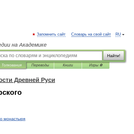
Запомнить сайт
Словарь на свой сайт
RU
едии на Академике
Найти!
Толкования
Переводы
Книги
Игры ⚽
ости Древней Руси
рского
го
монастыря