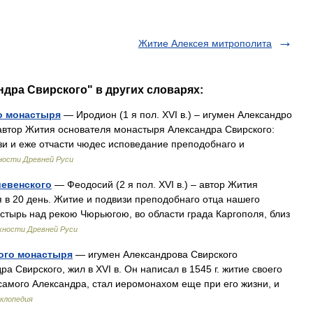
Житие Алексея митрополита
ндра Свирского" в других словарях:
о монастыря
— Иродион (1 я пол. XVI в.) – игумен Александро
автор Жития основателя монастыря Александра Свирского:
зи и еже отчасти чюдес исповедание преподобнаго и
ности Древней Руси
шевенского
— Феодосий (2 я пол. XVI в.) – автор Жития
в 20 день. Житие и подвизи преподобнаго отца нашего
стырь над рекою Чюрьюгою, во области града Каргополя, близ
жности Древней Руси
ого монастыря
— игумен Aлександрова Свирского
 Свирского, жил в XVI в. Он написал в 1545 г. житие своего
самого Александра, стал иеромонахом еще при его жизни, и
клопедия